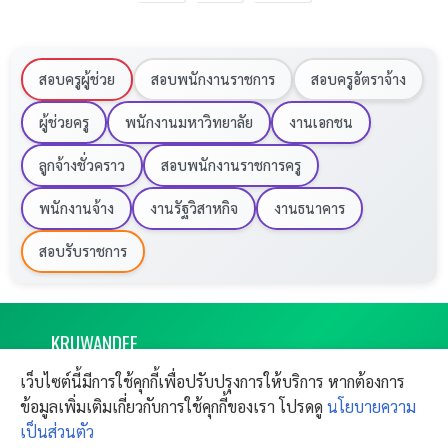
สอบครูผู้ช่วย
สอบพนักงานราชการ
สอบครูอัตราจ้าง
ผู้ช่วยครู
พนักงานมหาวิทยาลัย
งานเอกชน
ลูกจ้างชั่วคราว
สอบพนักงานราชการครู
พนักงานจ้าง
งานรัฐวิสาหกิจ
งานธนาคาร
สอบรับราชการ
KRU
WANDEE
งานราชการ 2569 ครูวันดี เปิดสอบครูผู้ช่วย
เว็บไซต์นี้มีการใช้คุกกี้เพื่อปรับปรุงการให้บริการ หากต้องการ
ผลย้ายครู
CONTACT
ข้อมูลเพิ่มเติมเกี่ยวกับการใช้คุกกี้ของเรา โปรดดู
นโยบายความ
Copyright © 2011-
2026
Kruwandee.com
SITEMAP
FAQ
All rights reserved.
เป็นส่วนตัว
ติดต่อฝากข่าวประชาสัมพันธ์