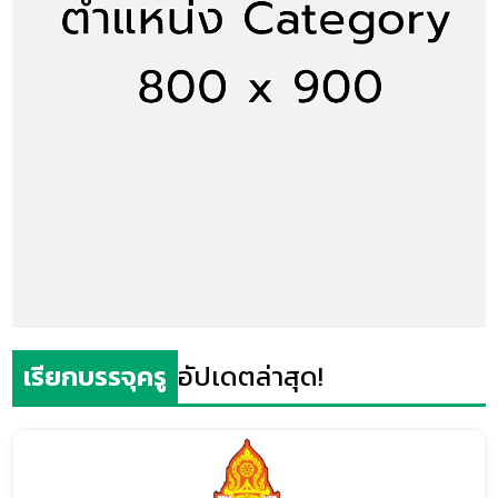
เรียกบรรจุครู
อัปเดตล่าสุด!