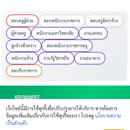
สอบครูผู้ช่วย
สอบพนักงานราชการ
สอบครูอัตราจ้าง
ผู้ช่วยครู
พนักงานมหาวิทยาลัย
งานเอกชน
ลูกจ้างชั่วคราว
สอบพนักงานราชการครู
พนักงานจ้าง
งานรัฐวิสาหกิจ
งานธนาคาร
สอบรับราชการ
KRU
WANDEE
งานราชการ 2569 ครูวันดี เปิดสอบครูผู้ช่วย
เว็บไซต์นี้มีการใช้คุกกี้เพื่อปรับปรุงการให้บริการ หากต้องการ
ผลย้ายครู
CONTACT
ข้อมูลเพิ่มเติมเกี่ยวกับการใช้คุกกี้ของเรา โปรดดู
นโยบายความ
Copyright © 2011-
2026
Kruwandee.com
SITEMAP
FAQ
All rights reserved.
เป็นส่วนตัว
ติดต่อฝากข่าวประชาสัมพันธ์