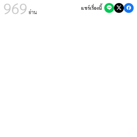
มาตรฐานการศึกษาด้วย AI (8 ส.ค. 69)
969
แชร์เรื่องนี้
07 ส.ค. 2569
ด่วนที่สุด! กสถ. สั่งรื้อบัญชีสอบท้องถิ่น 68 จัดลำดับ
อ่าน
ใหม่ทั่วประเทศ หลังพบตรวจคะแนนผิดพลาด
07 ส.ค. 2569
ด่วน! อบรมฟรี สพฐ. ทำ SAR ด้วย AI โมดูล 2 รับ
เกียรติบัตร (8 ส.ค. 69)
07 ส.ค. 2569
ศูนย์การศึกษาพิเศษ เขต 9 จ.ขอนแก่น รับสมัคร
พนักงานราชการ ตำแหน่งครูผู้สอน (รับสมัคร 6-13 ส.ค. 69)
07 ส.ค. 2569
สำนักงานตำรวจแห่งชาติ เปิดสอบนักเรียนนายสิบ
ตำรวจ (นสต.) 6,000 อัตรา ประจำปี 2569 สมัครออนไลน์ 8-19
ส.ค. 69