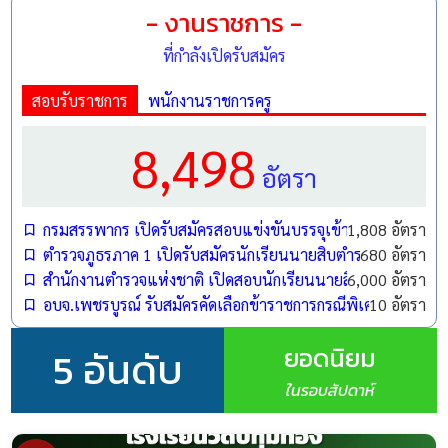
วุฒิการศึกษา:
สำเร็จการศึกษาระดับปริญญาตรี (เปิด
- งานราชการ -
รับสมัครผู้สำเร็จการศึกษาในทุกสาขาวิชาเอก)
ที่กำลังเปิดรับสมัคร
ใบอนุญาตประกอบวิชาชีพ:
ต้องมีใบอนุญาตประกอบ
สอบรับราชการ
พนักงานราชการครู
วิชาชีพครู ที่ยังไม่หมดอายุ
8,498
วัน เวลา และสถานที่รับสมัคร
อัตรา
กรมสรรพากร เปิดรับสมัครสอบแข่งขันบรรจุเข้ารับราชการ 1,808
1,808 อัตรา
กำหนดการ:
เปิดรับสมัครตั้งแต่วันที่ 30 มิถุนายน 2569
ตำรวจภูธรภาค 1 เปิดรับสมัครนักเรียนนายสิบตำรวจ (นสต.) ปี
680 อัตรา
เป็นต้นไป
สำนักงานตำรวจแห่งชาติ เปิดสอบนักเรียนนายสิบตำรวจ (นสต.)
6,000 อัตรา
เวลาทำการ:
ระหว่างเวลา 08.30 - 16.30 น.
อบจ.เพชรบูรณ์ รับสมัครคัดเลือกข้าราชการกรณีพิเศษ ตำแหน
10 อัตรา
วิธีการและสถานที่:
ผู้ที่สนใจสามารถติดต่อขอรับใบ
ยอดนิยม
5 อันดับ
สมัครและส่งใบสมัครได้ด้วยตนเอง ที่ ห้องธุรการ
ในรอบสัปดาห์
โรงเรียนบ้านเมืองจัง
สอบถามข้อมูลเพิ่มเติม:
ติดต่อทางโทรศัพท์หมายเลข