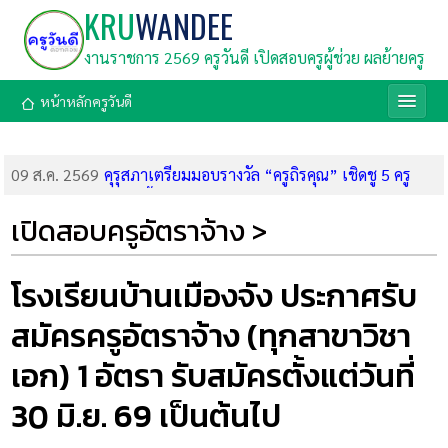
KRU
WANDEE
งานราชการ 2569 ครูวันดี เปิดสอบครูผู้ช่วย ผลย้ายครู
หน้าหลักครูวันดี
09 ส.ค. 2569
คุรุสภาเตรียมมอบรางวัล “ครูถิรคุณ” เชิดชู 5 ครู
และบุคลากร โรงเรียนเทพศิรินทร์ นนทบุรี
09 ส.ค. 2569
มูลนิธิตั้งเซ็กกิม (นานมี) เปิดรับสมัครทุนการศึกษา
เปิดสอบครูอัตราจ้าง >
2569 รวม 126 ทุน มูลค่า 860,000 บาท สมัครถึง 31 ส.ค. 69
09 ส.ค. 2569
กรมสรรพากร เปิดรับสมัครสอบแข่งขันบรรจุเข้ารับ
ราชการ 1,808 อัตรา (สมัคร 20 ส.ค.-18 ก.ย. 69)
โรงเรียนบ้านเมืองจัง ประกาศรับ
08 ส.ค. 2569
ด่วน! ศธ. บูรณาการ 4 กระทรวง คลอด 9 มาตรการ
สมัครครูอัตราจ้าง (ทุกสาขาวิชา
เร่งด่วน ยกระดับความปลอดภัยในสถานศึกษา สั่งเข้มตรวจค้นอาวุธ
ห้ามคนนอกเข้า และจัดทีมนักจิตวิทยาเยียวยาจิตใจ
เอก) 1 อัตรา รับสมัครตั้งแต่วันที่
08 ส.ค. 2569
ลิงก์ทำแบบทดสอบหลังเรียน อบรมออนไลน์ สพฐ.
โมดูล 2 (8 ส.ค. 69) รับเกียรติบัตร
30 มิ.ย. 69 เป็นต้นไป
08 ส.ค. 2569
ลิงก์อบรมออนไลน์ สพฐ. โมดูลที่ 2 การกำหนด