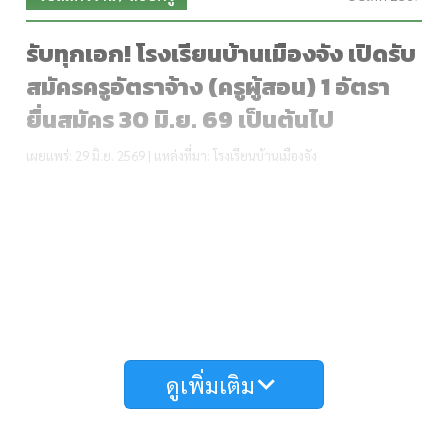
รับทุกเอก! โรงเรียนบ้านเมืองจัง เปิดรับ
สมัครครูอัตราจ้าง (ครูผู้สอน) 1 อัตรา
ยื่นสมัคร 30 มิ.ย. 69 เป็นต้นไป
เผยแพร่: 29 มิ.ย. 2569 | แหล่งที่มา: โรงเรียนบ้านเมืองจัง
สรุปข้อมูลการรับสมัคร
ตำแหน่งที่รับ:
ลูกจ้างชั่วคราว ตำแหน่งครูอัตราจ้าง (ครูผู้
สอน) จำนวน 1 อัตรา
สาขาวิชาเอก:
เปิดรับทุกสาขาวิชาเอก
อัตราเงินเดือน:
7,000 บาท ต่อเดือน
ดูเพิ่มเติม
ระยะเวลารับสมัคร:
ตั้งแต่วันที่ 30 มิถุนายน 2569 เป็นต้น
ไป
สถานที่รับสมัคร:
ยื่นใบสมัครด้วยตนเอง ณ ห้องธุรการ