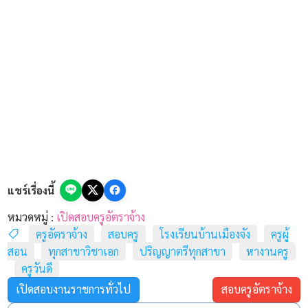
โรงเรียนบ้านเมืองจัง ประกาศรับสมัครบุคคลเพื่อพิจารณา
คัดเลือกเป็นลูกจ้างชั่วคราว ตำแหน่งครูอัตราจ้าง (ครูผู้สอน)
โดยมีรายละเอียดตำแหน่งดังต่อไปนี้
ชื่อตำแหน่ง /
วุฒิการ
อัตราเงิน
จำนวน
สาขาวิชาเอก
ศึกษา
เดือน
ครูอัตราจ้าง (ครูผู้
สอน)
ปริญญา
7,000
1 อัตรา
(เปิดรับทุกสาขา
ตรี
บาท
วิชาเอก)
แชร์เรื่องนี้
หมวดหมู่ :
เปิดสอบครูอัตราจ้าง
* ระยะเวลาสัญญาจ้าง: ระยะเวลา 8 เดือน (เริ่มตั้งแต่เดือน
ครูอัตราจ้าง
สอบครู
โรงเรียนบ้านเมืองจัง
ครูผู้
กรกฎาคม 2569 จนถึง เดือน มีนาคม 2570)
สอน
ทุกสาขาวิชาเอก
ปริญญาตรีทุกสาขา
หางานครู
ครูวันดี
คุณสมบัติเบื้องต้นของผู้สมัคร
เปิดสอบงานราชการทั่วไป
สอบครูอัตราจ้าง