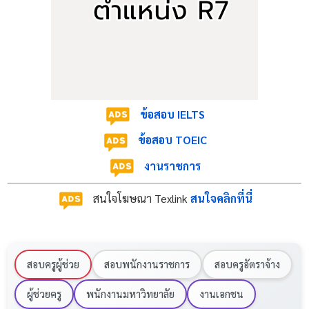
ป.ตรี สาขาคอมพิวเตอร์,
1) นัก
สารสนเทศศาสตร์, คณิตศาสตร์/
เทคโนโลยี
1 อัตรา
สถิติ, วิทยาศาสตร์กายภาพ หรือ
สารสนเทศ
วิศวกรรมศาสตร์
2) นัก
วิเคราะห์
ข้อสอบ IELTS
1 อัตรา
ปริญญาตรี (ทุกสาขาวิชา)
นโยบาย
ข้อสอบ TOEIC
และแผน
งานราชการ
คุณสมบัติเฉพาะสำหรับตำแหน่ง
สนใจโฆษณา Texlink
สนใจคลิกที่นี่
ต้องมีความรู้ความสามารถและทักษะที่จำเป็นสำหรับ
การปฏิบัติงานในตำแหน่ง
สอบครูผู้ช่วย
สอบพนักงานราชการ
สอบครูอัตราจ้าง
ต้องแต่งกายด้วยชุดสุภาพตามสากลนิยม ในการมา
ติดต่อหรือสมัครสอบ (หากไม่ปฏิบัติตามอาจไม่ได้รับ
ผู้ช่วยครู
พนักงานมหาวิทยาลัย
งานเอกชน