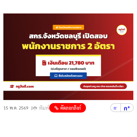
+
ก
พิมพ์
คัดลอกลิงก์
-
15 พ.ค. 2569
ก