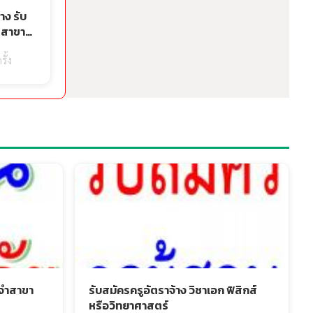
าง รับ
 สาขา
สมัคร 3-
รั้ง
ะจำสาขา
รับสมัครครูอัตราจ้าง วิชาเอก ฟิสิกส์
หรือวิทยาศาสตร์