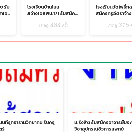
ย รับ
โรงเรียนบ้านโนน
โรงเรียนวัดโพธิ์กล
ิชาเอก
สว่าง(อสพป.17) รับสมัคร
สมัครครูอัตราจ้าง
3-7
ครูอัตราจ้าง 1 อัตรา สมัคร
วิชาวิทยาศาสตร์ 
484
315
ง
3-5 ส.ค. 69
ครั้ง
5 ส.ค.69
ค
นทีรุทธารามวิทยาคม รับครู
ม.รังสิต รับสมัครอาจารย์ปร
ร์
วิชาอุปกรณ์ชีวการแพทย์