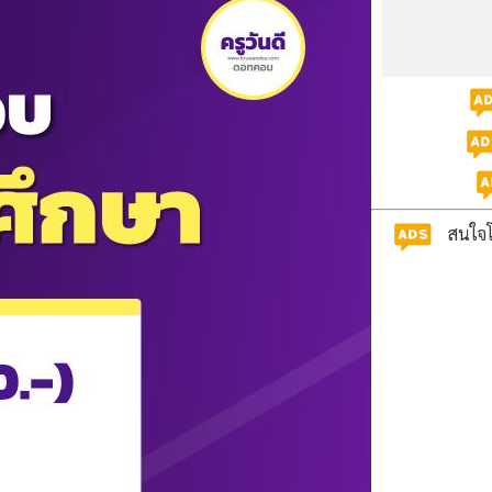
สนใจโ