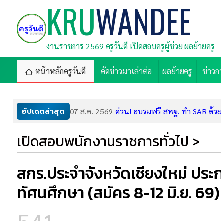
KRU
WANDEE
งานราชการ 2569 ครูวันดี เปิดสอบครูผู้ช่วย ผลย้ายครู
หน้าหลักครูวันดี
คัดข่าวมาเล่าต่อ
ผลย้ายครู
ข่าวก
อัปเดตล่าสุด
07 ส.ค. 2569
ด่วน! อบรมฟรี สพฐ. ทำ SAR ด้วย A
07 ส.ค. 2569
ศูนย์การศึกษาพิเศษ เขต 9 จ.ขอน
เปิดสอบพนักงานราชการทั่วไป >
07 ส.ค. 2569
สำนักงานตำรวจแห่งชาติ เปิดสอบ
06 ส.ค. 2569
กรมสรรพากร รับสมัครลูกจ้างชั่วค
06 ส.ค. 2569
ลูกหนี้ ช.พ.ค. ได้เฮ! ออมสินลดดอ
สกร.ประจำจังหวัดเชียงใหม่ ปร
06 ส.ค. 2569
โอกาสทองมาแล้ว! CP ALL แจกทุ
06 ส.ค. 2569
ศูนย์การศึกษาพิเศษ เขต 12 จ.ชล
ทัศนศึกษา (สมัคร 8-12 มิ.ย. 69)
05 ส.ค. 2569
สพม.บุรีรัมย์ รับสมัครพนักงานรา
05 ส.ค. 2569
ศูนย์การศึกษาพิเศษประจำจังหวัด