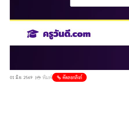
พิมพ์
คัดลอกลิงก์
01 มิ.ย. 2569