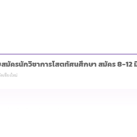
ับสมัครนักวิชาการโสตทัศนศึกษา สมัคร 8-12 ม
ัดเชียงใหม่
าการโสตทัศนศึกษา จำนวน 1 อัตรา
ารศาสตร์, สื่อสารมวลชน หรือสาขาที่เกี่ยวข้อง