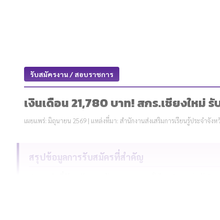
รับสมัครงาน / สอบราชการ
เงินเดือน 21,780 บาท! สกร.เชียงใหม่ ร
เผยแพร่: มิถุนายน 2569 | แหล่งที่มา: สำนักงานส่งเสริมการเรียนรู้ประจำจังหว
สรุปข้อมูลการรับสมัครที่สำคัญ
ตำแหน่งที่รับสมัคร:
พนักงานราชการทั่วไป ตำแหน่งนักวิช
วุฒิการศึกษา:
ปริญญาตรี โสตทัศนศึกษา, นิเทศศาสตร์, วารส
ค่าตอบแทน:
21,780 บาท ต่อเดือน