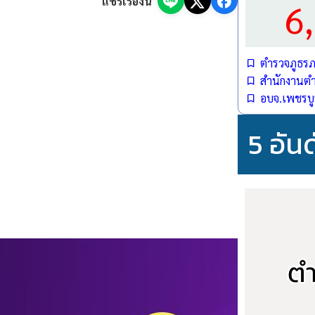
แชร์เรื่องนี้
)
6
ตำรวจภูธรภา
สำนักงานตำ
อบจ.เพชรบู
5 อัน