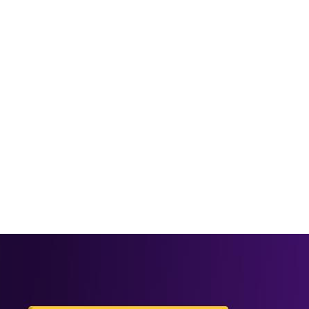
ครพนักงานราชการ ตำแหน่งครูผู้สอน 2 อัตรา (รับสมัคร 5-11 ส.ค. 69