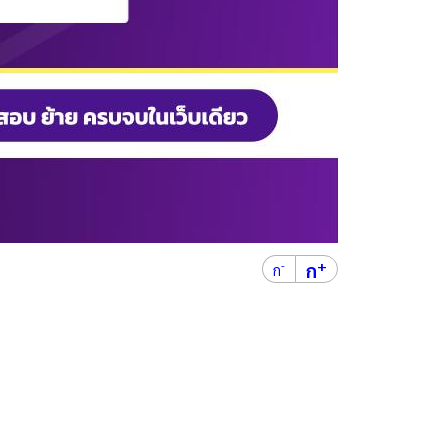
+
ก
-
ก