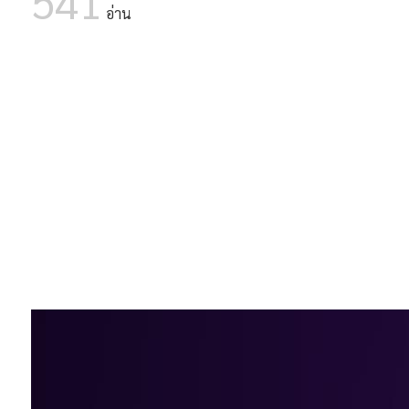
541
05 ส.ค. 2569
โรงเรียนศึกษาพิเศษพะเยา รับสมั
อ่าน