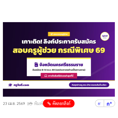
+
ก
พิมพ์
คัดลอกลิงก์
-
23 เม.ย. 2569
ก