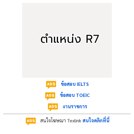
ตารางสอบครูผู้ช่วย (กรณีพิเศษ) สพฐ. ปี พ.ศ. 2569
ข้อสอบ IELTS
ในการนี้ ทาง
สำนักงานเขตพื้นที่การศึกษาในจังหวัด
ข้อสอบ TOEIC
นครศรีธรรมราช (สพป.นครศรีธรรมราช เขต 1-4 และ
งานราชการ
สพม.นครศรีธรรมราช)
จะดำเนินการออกประกาศรับ
สมัครภายในวันที่ 30 เมษายน 2569 ตามไทม์ไลน์ส่วนกลาง
สนใจโฆษณา Texlink
สนใจคลิกที่นี่
ครูวันดีจึงได้จัดทำหน้าเพจนี้ขึ้นเพื่อใช้สำหรับอัปเดตและ