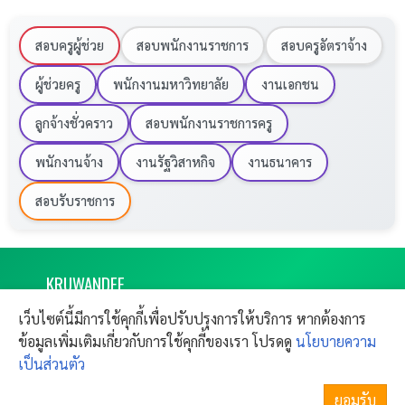
รวบรวมลิงก์ดาวน์โหลดประกาศรับสมัครของจังหวัด
นครศรีธรรมราชโดยเฉพาะ เพื่อให้ทุกท่านสามารถติดตาม
สอบครูผู้ช่วย
สอบพนักงานราชการ
สอบครูอัตราจ้าง
ข่าวสารได้อย่างสะดวกและรวดเร็วที่สุดครับ
ผู้ช่วยครู
พนักงานมหาวิทยาลัย
งานเอกชน
ลูกจ้างชั่วคราว
สอบพนักงานราชการครู
คลิกที่นี่ รวมลิงก์ประกาศรับสมัครสอบครูผู้ช่วย
กรณีพิเศษ สังกัด สพฐ. ปี พ.ศ. 2569 ครบทุก
พนักงานจ้าง
งานรัฐวิสาหกิจ
งานธนาคาร
เขตพื้นที่
สอบรับราชการ
ตารางอัปเดตประกาศรับสมัคร จังหวัด
KRU
WANDEE
นครศรีธรรมราช
งานราชการ 2569 ครูวันดี เปิดสอบครูผู้ช่วย
เว็บไซต์นี้มีการใช้คุกกี้เพื่อปรับปรุงการให้บริการ หากต้องการ
ผลย้ายครู
CONTACT
ที่
เขตพื้นที่ฯ
ลิงก์ประกาศ
ข้อมูลเพิ่มเติมเกี่ยวกับการใช้คุกกี้ของเรา โปรดดู
นโยบายความ
Copyright © 2011-
2026
Kruwandee.com
SITEMAP
FAQ
All rights reserved.
เป็นส่วนตัว
ติดต่อฝากข่าวประชาสัมพันธ์
ประกาศแล้ว 10
1
สพป.นครศรีธรรมราช เขต 1
อัตรา
ข้อตกลงใช้งาน
แจ้งปัญหาการใช้งาน
ยอมรับ