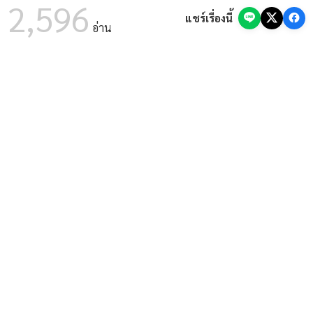
มาตรฐานการศึกษาด้วย AI (8 ส.ค. 69)
2,596
แชร์เรื่องนี้
07 ส.ค. 2569
ด่วนที่สุด! กสถ. สั่งรื้อบัญชีสอบท้องถิ่น 68 จัดลำดับ
อ่าน
ใหม่ทั่วประเทศ หลังพบตรวจคะแนนผิดพลาด
07 ส.ค. 2569
ด่วน! อบรมฟรี สพฐ. ทำ SAR ด้วย AI โมดูล 2 รับ
เกียรติบัตร (8 ส.ค. 69)
07 ส.ค. 2569
ศูนย์การศึกษาพิเศษ เขต 9 จ.ขอนแก่น รับสมัคร
พนักงานราชการ ตำแหน่งครูผู้สอน (รับสมัคร 6-13 ส.ค. 69)
07 ส.ค. 2569
สำนักงานตำรวจแห่งชาติ เปิดสอบนักเรียนนายสิบ
ตำรวจ (นสต.) 6,000 อัตรา ประจำปี 2569 สมัครออนไลน์ 8-19
ส.ค. 69