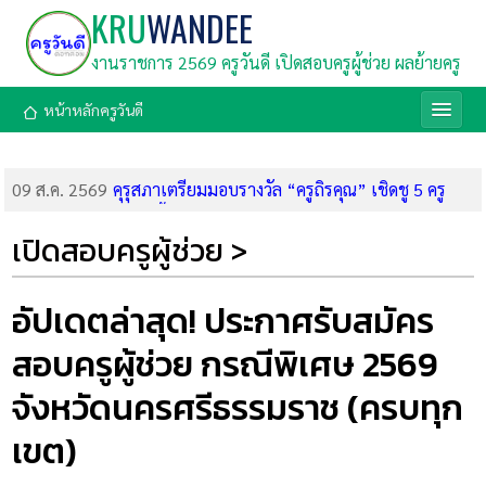
KRU
WANDEE
งานราชการ 2569 ครูวันดี เปิดสอบครูผู้ช่วย ผลย้ายครู
หน้าหลักครูวันดี
09 ส.ค. 2569
คุรุสภาเตรียมมอบรางวัล “ครูถิรคุณ” เชิดชู 5 ครู
และบุคลากร โรงเรียนเทพศิรินทร์ นนทบุรี
09 ส.ค. 2569
มูลนิธิตั้งเซ็กกิม (นานมี) เปิดรับสมัครทุนการศึกษา
เปิดสอบครูผู้ช่วย >
2569 รวม 126 ทุน มูลค่า 860,000 บาท สมัครถึง 31 ส.ค. 69
09 ส.ค. 2569
กรมสรรพากร เปิดรับสมัครสอบแข่งขันบรรจุเข้ารับ
ราชการ 1,808 อัตรา (สมัคร 20 ส.ค.-18 ก.ย. 69)
อัปเดตล่าสุด! ประกาศรับสมัคร
08 ส.ค. 2569
ด่วน! ศธ. บูรณาการ 4 กระทรวง คลอด 9 มาตรการ
สอบครูผู้ช่วย กรณีพิเศษ 2569
เร่งด่วน ยกระดับความปลอดภัยในสถานศึกษา สั่งเข้มตรวจค้นอาวุธ
ห้ามคนนอกเข้า และจัดทีมนักจิตวิทยาเยียวยาจิตใจ
จังหวัดนครศรีธรรมราช (ครบทุก
08 ส.ค. 2569
ลิงก์ทำแบบทดสอบหลังเรียน อบรมออนไลน์ สพฐ.
โมดูล 2 (8 ส.ค. 69) รับเกียรติบัตร
เขต)
08 ส.ค. 2569
ลิงก์อบรมออนไลน์ สพฐ. โมดูลที่ 2 การกำหนด