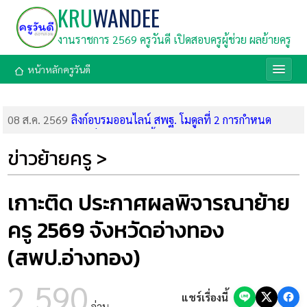
KRU
WANDEE
งานราชการ 2569 ครูวันดี เปิดสอบครูผู้ช่วย ผลย้ายครู
หน้าหลักครูวันดี
08 ส.ค. 2569
ลิงก์อบรมออนไลน์ สพฐ. โมดูลที่ 2 การกำหนด
มาตรฐานการศึกษาด้วย AI (8 ส.ค. 69)
07 ส.ค. 2569
ด่วนที่สุด! กสถ. สั่งรื้อบัญชีสอบท้องถิ่น 68 จัดลำดับ
ข่าวย้ายครู >
ใหม่ทั่วประเทศ หลังพบตรวจคะแนนผิดพลาด
07 ส.ค. 2569
ด่วน! อบรมฟรี สพฐ. ทำ SAR ด้วย AI โมดูล 2 รับ
เกียรติบัตร (8 ส.ค. 69)
เกาะติด ประกาศผลพิจารณาย้าย
07 ส.ค. 2569
ศูนย์การศึกษาพิเศษ เขต 9 จ.ขอนแก่น รับสมัคร
ครู 2569 จังหวัดอ่างทอง
พนักงานราชการ ตำแหน่งครูผู้สอน (รับสมัคร 6-13 ส.ค. 69)
07 ส.ค. 2569
สำนักงานตำรวจแห่งชาติ เปิดสอบนักเรียนนายสิบ
(สพป.อ่างทอง)
ตำรวจ (นสต.) 6,000 อัตรา ประจำปี 2569 สมัครออนไลน์ 8-19
ส.ค. 69
2,590
06 ส.ค. 2569
กรมสรรพากร รับสมัครลูกจ้างชั่วคราวส่วนกลาง 138
แชร์เรื่องนี้
อ่าน