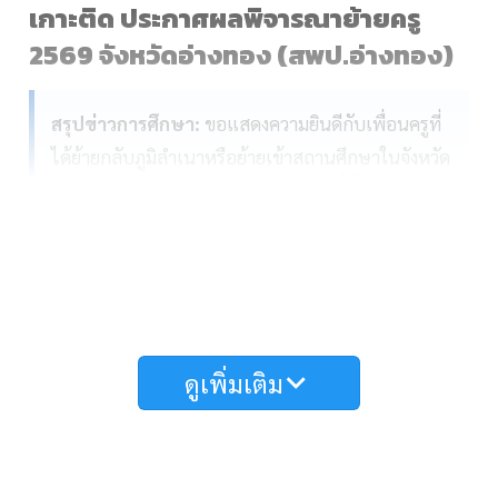
เกาะติด ประกาศผลพิจารณาย้ายครู
2569 จังหวัดอ่างทอง (สพป.อ่างทอง)
สรุปข่าวการศึกษา:
ขอแสดงความยินดีกับเพื่อนครูที่
ได้ย้ายกลับภูมิลำเนาหรือย้ายเข้าสถานศึกษาในจังหวัด
อ่างทองครับ เว็บไซต์ครูวันดีจัดทำหน้านี้ขึ้นเพื่อเป็น
ศูนย์กลางในการเกาะติดสถานการณ์ประกาศผล
พิจารณาย้ายข้าราชการครูและบุคลากรทางการศึกษา
(กรณีปกติ) ประจำปี 2569 รอบที่ 1 ของ อ.ก.ค.ศ. เขต
พื้นที่การศึกษาในจังหวัดอ่างทอง ทันทีที่มีการลงนาม
คำสั่ง แอดมินจะนำไฟล์ประกาศรายชื่อมาอัปเดตให้
ดูเพิ่มเติม
ตรวจสอบได้ทันที
การย้ายสถานศึกษาใหม่ มักมีเรื่องให้ต้องเตรียมตัวและ
จัดการค่าใช้จ่ายในการเดินทาง หากคุณครูมีความ