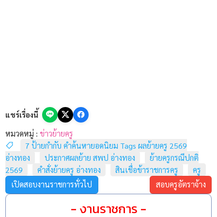
ปฏิทินการย้ายข้าราชการครู ปี 2569
ตามที่ สำนักงานคณะกรรมการการศึกษาขั้นพื้นฐาน (สพฐ.)
ได้กำหนดปฏิทินการย้ายข้าราชการครูและบุคลากรทางการ
แชร์เรื่องนี้
ศึกษา ตำแหน่งครู (กรณีปกติ) ประจำปี พ.ศ. 2569 รอบที่ 1
โดยกำหนดให้มีการพิจารณาย้ายและออกคำสั่งบรรจุแต่งตั้ง
หมวดหมู่ :
ข่าวย้ายครู
7 ป้ายกำกับ คำค้นหายอดนิยม Tags ผลย้ายครู 2569
ให้แล้วเสร็จภายในวันที่ 30 เมษายน 2569 และให้มีผลใน
อ่างทอง
ประกาศผลย้าย สพป อ่างทอง
ย้ายครูกรณีปกติ
วันที่
1 พฤษภาคม 2569
2569
คำสั่งย้ายครู อ่างทอง
สินเชื่อข้าราชการครู
ครู
เปิดสอบงานราชการทั่วไป
สอบครูอัตราจ้าง
- งานราชการ -