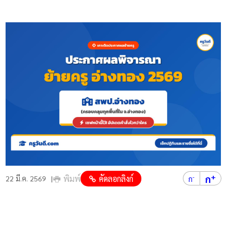
+
ก
พิมพ์
คัดลอกลิงก์
-
22 มี.ค. 2569
ก