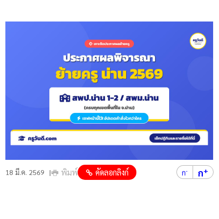
+
ก
พิมพ์
คัดลอกลิงก์
-
18 มี.ค. 2569
ก