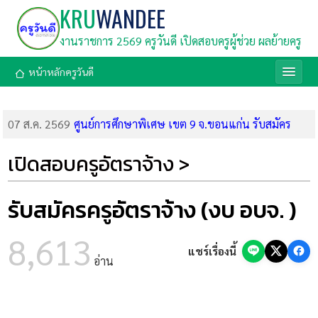
KRU
WANDEE
งานราชการ 2569 ครูวันดี เปิดสอบครูผู้ช่วย ผลย้ายครู
หน้าหลักครูวันดี
07 ส.ค. 2569
ศูนย์การศึกษาพิเศษ เขต 9 จ.ขอนแก่น รับสมัคร
พนักงานราชการ ตำแหน่งครูผู้สอน (รับสมัคร 6-13 ส.ค. 69)
07 ส.ค. 2569
สำนักงานตำรวจแห่งชาติ เปิดสอบนักเรียนนายสิบ
เปิดสอบครูอัตราจ้าง >
ตำรวจ (นสต.) 6,000 อัตรา ประจำปี 2569 สมัครออนไลน์ 8-19
ส.ค. 69
06 ส.ค. 2569
กรมสรรพากร รับสมัครลูกจ้างชั่วคราวส่วนกลาง 138
รับสมัครครูอัตราจ้าง (งบ อบจ. )
อัตรา (รับสมัคร 17-31 ส.ค. 69)
06 ส.ค. 2569
ลูกหนี้ ช.พ.ค. ได้เฮ! ออมสินลดดอกเบี้ยเหลือ 4%
8,613
ด่วน ลงทะเบียนรับสิทธิ์ก่อน 31 ต.ค. 69
แชร์เรื่องนี้
อ่าน
06 ส.ค. 2569
โอกาสทองมาแล้ว! CP ALL แจกทุนเรียนฟรี 1,678
ล้านบาท "เรียนไป ทำงานไป จบมามีงานรองรับ"
06 ส.ค. 2569
ศูนย์การศึกษาพิเศษ เขต 12 จ.ชลบุรี รับสมัคร