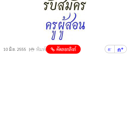
+
ก
พิมพ์
คัดลอกลิงก์
-
10 มิ.ย. 2555
ก