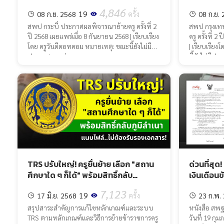
4,846
19
08 ก.ย. 2568
ครั้ง
08 ก.ย.
สพป กระบี่ ประกาศผลพิจารณาย้ายครู ครั้งที่ 2
สพป กรุงเ
ปี 2568 เผยแพร่เมื่อ 8 กันยายน 2568 | เรียบเรียง
ครู ครั้งที่ 
โดย ครูวันดีดอทคอม หมายเหตุ: ขณะนี้ยังไม่มี
| เรียบเรีย
ประกาศผลอย่
นี้ยังไม่มีปร
TRS ปรับใหญ่! ครูยื่นย้าย เลือก "สถาน
ด่วนที่สุด
ศึกษาใด ๆ ก็ได้" พร้อมสิทธิ์กลับ
เงินเดือนข
ภูมิลำเนา ไม่ต้องรับรองเอกสาร!
จ้างลูกจ้าง
7,123
19
17 มิ.ย. 2568
ครั้ง
2568)
23 ก.พ.
สรุปสาระสำคัญการแก้ไขหลักเกณฑ์และระบบ
หนังสือ สพฐ 
TRS ตามหลักเกณฑ์และวิธีการย้ายข้าราชการครู
วันที่ 19 กุม