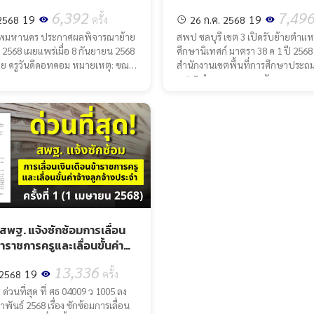
(ครั้งที่ 2)
6,392
7,49
19
19
 2568
ครั้ง
26 ก.ค. 2568
ทพมหานคร ประกาศผลพิจารณาย้าย
สพป ชลบุรี เขต 3 เปิดรับย้ายตำแห
2 ปี 2568 เผยแพร่เมื่อ 8 กันยายน 2568
ศึกษานิเทศก์ มาตรา 38 ค 1 ปี 2568 คร
งโดย ครูวันดีดอทคอม หมายเหตุ: ขณะ
สำนักงานเขตพื้นที่การศึกษาประถม
ะก
เขต 3 อำเภอบางละมุง จังห..
! สพฐ. แจ้งซักซ้อมการเลื่อน
้าราชการครูและเลื่อนขั้นค่า
ประจำ ครั้งที่ 1 (1 เมษายน
13,336
19
 2568
ครั้ง
ด่วนที่สุด ที่ ศธ 04009 ว 1005 ลง
ภาพันธ์ 2568 เรื่อง ซักซ้อมการเลื่อน