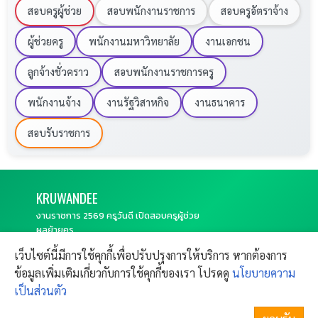
สอบครูผู้ช่วย
สอบพนักงานราชการ
สอบครูอัตราจ้าง
หมายเหตุเพิ่มเติม: ไม่รับสมัครพระภิกษุหรือสามเณร และต้องไม่
เป็นข้าราชการ พนักงานรัฐวิสาหกิจ หรือพนักงานส่วนท้องถิ่นใน
ผู้ช่วยครู
พนักงานมหาวิทยาลัย
งานเอกชน
ขณะที่จัดทำสัญญาจ้างครับ
ลูกจ้างชั่วคราว
สอบพนักงานราชการครู
- ADVERTISEMENT -
พนักงานจ้าง
งานรัฐวิสาหกิจ
งานธนาคาร
สอบรับราชการ
KRU
WANDEE
งานราชการ 2569 ครูวันดี เปิดสอบครูผู้ช่วย
ผลย้ายครู
CONTACT
Copyright © 2011-
2026
Kruwandee.com
เว็บไซต์นี้มีการใช้คุกกี้เพื่อปรับปรุงการให้บริการ หากต้องการ
SITEMAP
FAQ
All rights reserved.
ข้อมูลเพิ่มเติมเกี่ยวกับการใช้คุกกี้ของเรา โปรดดู
นโยบายความ
ติดต่อฝากข่าวประชาสัมพันธ์
ข้อตกลงใช้งาน
แจ้งปัญหาการใช้งาน
เป็นส่วนตัว