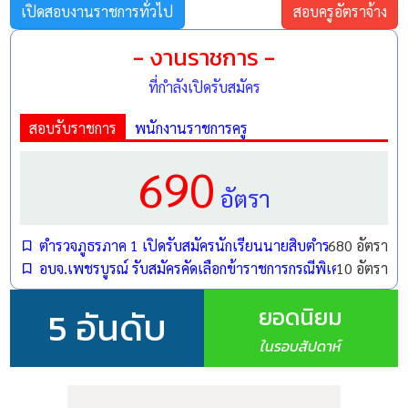
ปกครองสุพรรณบุรี โดยมีสวัสดิการและค่าตอบแทนที่ดึงดูด
เปิดสอบงานราชการทั่วไป
สอบครูอัตราจ้าง
ใจเป็นอย่างมาก ดังนี้ครับ
- งานราชการ -
ที่กำลังเปิดรับสมัคร
ชื่อตำแหน่ง:
เจ้าหน้าที่ศาลปกครอง (ด้านการ
สอบรับราชการ
พนักงานราชการครู
เผยแพร่ประชาสัมพันธ์)
690
จำนวนที่รับ:
1 อัตรา
อัตรา
อัตราค่าตอบแทนหลัก:
เดือนละ 21,780 บาท
เงินค่าตอบแทนพิเศษ:
เดือนละ 5,000 บาท
ตำรวจภูธรภาค 1 เปิดรับสมัครนักเรียนนายสิบตำรวจ (นสต.) ปี
680 อัตรา
อบจ.เพชรบูรณ์ รับสมัครคัดเลือกข้าราชการกรณีพิเศษ ตำแหน
10 อัตรา
26,780 บาท
รวมรายได้ต่อเดือน:
ยอดนิยม
5 อันดับ
ในรอบสัปดาห์
คุณสมบัติเฉพาะสำหรับตำแหน่ง (รับสายตรง)