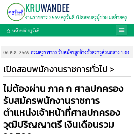
KRU
WANDEE
งานราชการ 2569 ครูวันดี เปิดสอบครูผู้ช่วย ผลย้ายครู
หน้าหลักครูวันดี
06 ส.ค. 2569
กรมสรรพากร รับสมัครลูกจ้างชั่วคราวส่วนกลาง 138
อัตรา (รับสมัคร 17-31 ส.ค. 69)
06 ส.ค. 2569
ลูกหนี้ ช.พ.ค. ได้เฮ! ออมสินลดดอกเบี้ยเหลือ 4%
เปิดสอบพนักงานราชการทั่วไป >
ด่วน ลงทะเบียนรับสิทธิ์ก่อน 31 ต.ค. 69
06 ส.ค. 2569
โอกาสทองมาแล้ว! CP ALL แจกทุนเรียนฟรี 1,678
ล้านบาท "เรียนไป ทำงานไป จบมามีงานรองรับ"
ไม่ต้องผ่าน ภาค ก ศาลปกครอง
06 ส.ค. 2569
ศูนย์การศึกษาพิเศษ เขต 12 จ.ชลบุรี รับสมัคร
รับสมัครพนักงานราชการ
พนักงานราชการ ตำแหน่งครูผู้สอน (รับสมัคร 11-17 ส.ค. 69)
05 ส.ค. 2569
สพม.บุรีรัมย์ รับสมัครพนักงานราชการ ตำแหน่งครู
ตำแหน่งเจ้าหน้าที่ศาลปกครอง
ผู้สอน 5 อัตรา (รับสมัคร 10-14 ส.ค. 69)
05 ส.ค. 2569
ศูนย์การศึกษาพิเศษประจำจังหวัดมหาสารคาม รับ
วุฒิปริญญาตรี เงินเดือนรวม
สมัครพนักงานราชการ ตำแหน่งครูผู้สอน 2 อัตรา (รับสมัคร 3-7