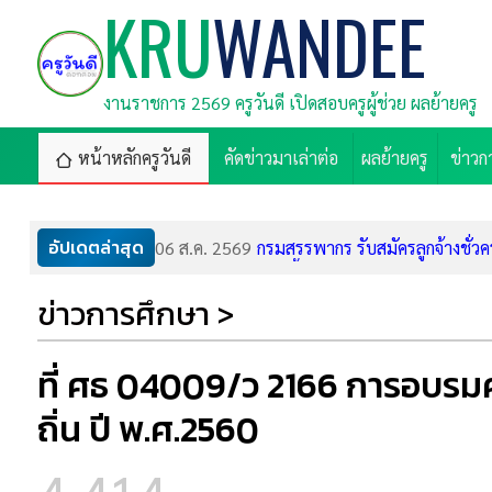
KRU
WANDEE
งานราชการ 2569 ครูวันดี เปิดสอบครูผู้ช่วย ผลย้ายครู
หน้าหลักครูวันดี
คัดข่าวมาเล่าต่อ
ผลย้ายครู
ข่าวก
อัปเดตล่าสุด
06 ส.ค. 2569
กรมสรรพากร รับสมัครลูกจ้างชั่วค
06 ส.ค. 2569
ลูกหนี้ ช.พ.ค. ได้เฮ! ออมสินลดดอ
ข่าวการศึกษา >
06 ส.ค. 2569
โอกาสทองมาแล้ว! CP ALL แจกทุ
06 ส.ค. 2569
ศูนย์การศึกษาพิเศษ เขต 12 จ.ชล
05 ส.ค. 2569
สพม.บุรีรัมย์ รับสมัครพนักงานรา
ที่ ศธ 04009/ว 2166 การอบรมคร
05 ส.ค. 2569
ศูนย์การศึกษาพิเศษประจำจังหวัด
05 ส.ค. 2569
โรงเรียนศึกษาพิเศษพะเยา รับสมั
ถิ่น ปี พ.ศ.2560
05 ส.ค. 2569
ศูนย์การศึกษาพิเศษ ประจำจังหวั
05 ส.ค. 2569
มาแล้ว! ลิงก์โหลดเกียรติบัตร C