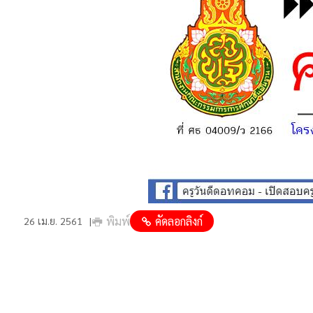
พิมพ์
คัดลอกลิงก์
26 เม.ย. 2561