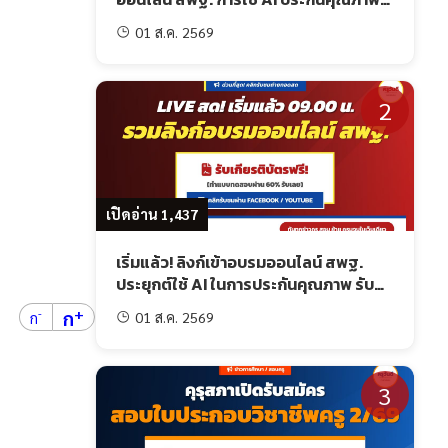
สถานศึกษา โมดูล 1
01 ส.ค. 2569
2
เปิดอ่าน 1,437
เริ่มแล้ว! ลิงก์เข้าอบรมออนไลน์ สพฐ.
ประยุกต์ใช้ AI ในการประกันคุณภาพ รับ
เกียรติบัตรฟรี
+
ก
-
01 ส.ค. 2569
ก
3