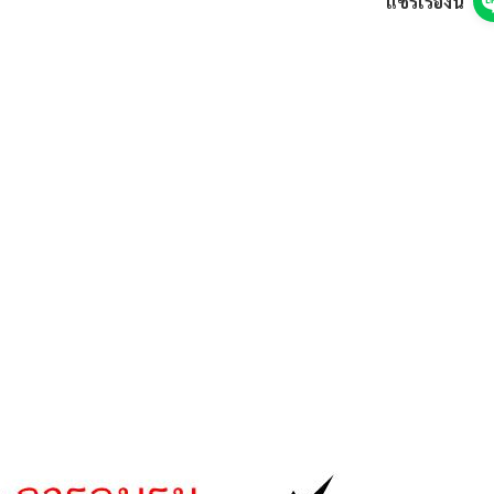
แชร์เรื่องนี้
นักงานราชการครู 2 อัตรา นาฏศิลป์-ทั่วไป รับสมัคร 6-13 ส.ค. 69